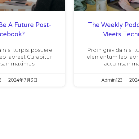
Be A Future Post-
The Weekly Podc
acebook?
Meets Tech
 nisi turpis, posuere
Proin gravida nisi t
o laoreet Curabitur
elementum leo laor
san maximus.
accumsan ma
3
2024年7月3日
Admin123
202