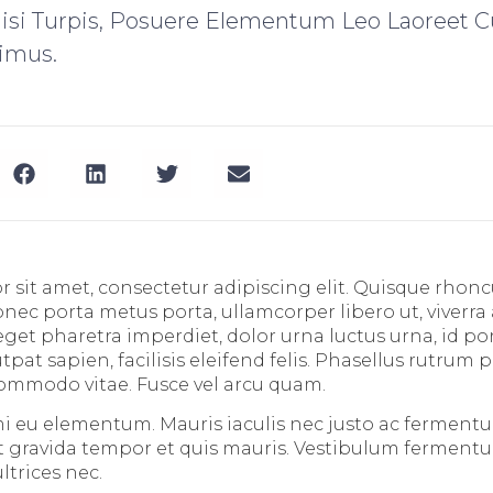
Nisi Turpis, Posuere Elementum Leo Laoreet C
imus.
 sit amet, consectetur adipiscing elit. Quisque rhoncu
Donec porta metus porta, ullamcorper libero ut, viver
get pharetra imperdiet, dolor urna luctus urna, id por
utpat sapien, facilisis eleifend felis. Phasellus rutrum p
ommodo vitae. Fusce vel arcu quam.
i eu elementum. Mauris iaculis nec justo ac ferment
it gravida tempor et quis mauris. Vestibulum fermentum
ltrices nec.