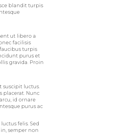
sce blandit turpis
entesque
ent ut libero a
ec facilisis
faucibus turpis
ncidunt purus et
lis gravida. Proin
suscipit luctus.
s placerat. Nunc
rcu, id ornare
entesque purus ac
luctus felis. Sed
t in, semper non