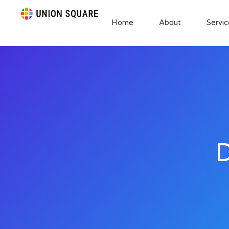
Home
About
Servic
D