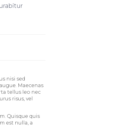
urabitur
s nisi sed
ra augue. Maecenas
ta tellus leo nec
urus risus, vel
um. Quisque quis
 est nulla, a