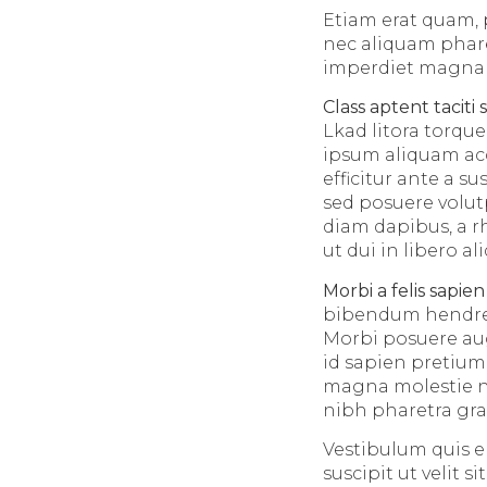
Etiam erat quam, p
nec aliquam phare
imperdiet magna ti
Class aptent taciti 
Lkad litora torqu
ipsum aliquam acc
efficitur ante a 
sed posuere volut
diam dapibus, a r
ut dui in libero a
Morbi a felis sapien
bibendum hendrerit
Morbi posuere aug
id sapien pretium
magna molestie ne
nibh pharetra gra
Vestibulum quis eli
suscipit ut velit 