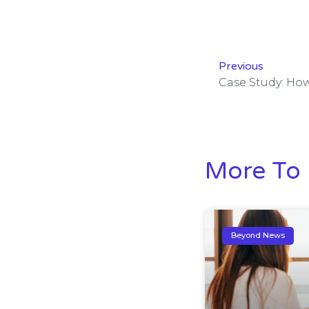
Previous
More To 
Beyond News