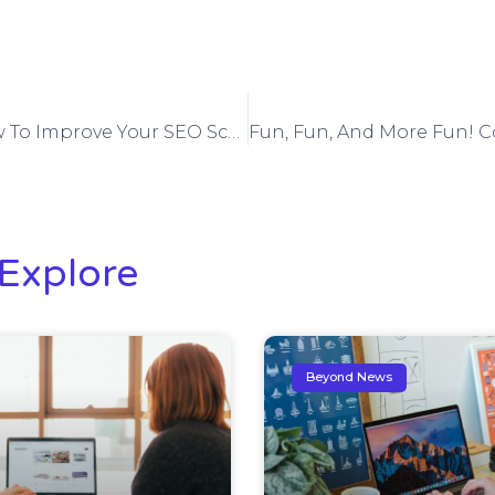
Case Study: How To Improve Your SEO Scores
Explore
Beyond News