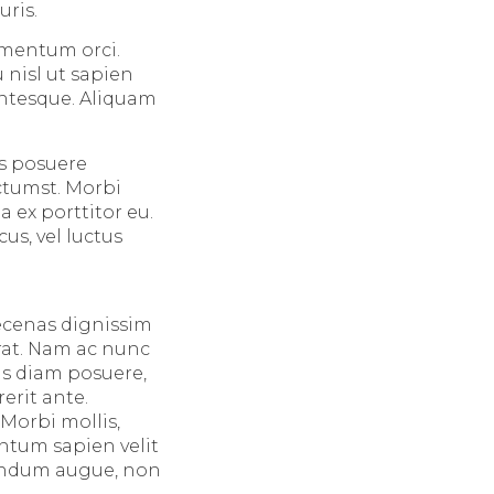
uris.
ementum orci.
 nisl ut sapien
entesque. Aliquam
us posuere
ictumst. Morbi
 ex porttitor eu.
us, vel luctus
aecenas dignissim
erat. Nam ac nunc
is diam posuere,
erit ante.
 Morbi mollis,
entum sapien velit
bendum augue, non