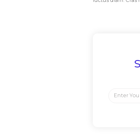
luctus diam. Cras ni
S