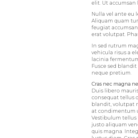
elit. Ut accumsan 
Nulla vel ante eu
Aliquam quam turpi
feugiat accumsan 
erat volutpat. Ph
In sed rutrum mag
vehicula risus a e
lacinia fermentum 
Fusce sed blandit 
neque pretium.
Cras nec magna n
Duis libero mauri
consequat tellus q
blandit, volutpat 
at condimentum ur
Vestibulum tellus 
justo aliquam ven
quis magna. Integ