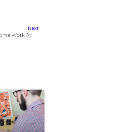
Next
Fun, Fun, And More Fun! Come Work At Beyond