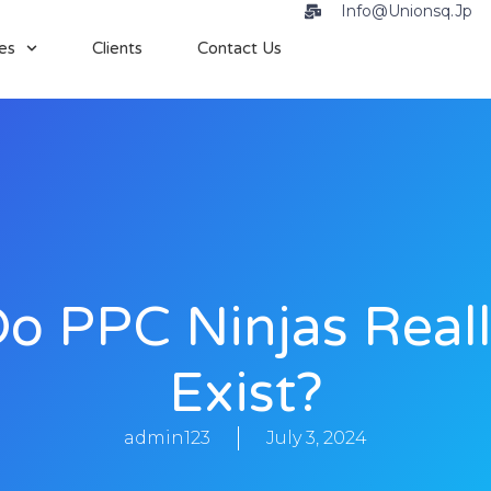
Info@unionsq.jp
es
Clients
Contact Us
o PPC Ninjas Real
Exist?
admin123
July 3, 2024