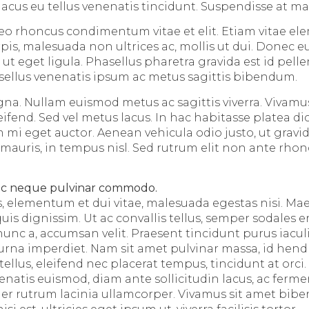
lacus eu tellus venenatis tincidunt. Suspendisse at ma
 leo rhoncus condimentum vitae et elit. Etiam vitae el
s, malesuada non ultrices ac, mollis ut dui. Donec eu
ut eget ligula. Phasellus pharetra gravida est id pell
asellus venenatis ipsum ac metus sagittis bibendum.
na. Nullam euismod metus ac sagittis viverra. Vivam
leifend. Sed vel metus lacus. In hac habitasse platea d
mi eget auctor. Aenean vehicula odio justo, ut gravida
mauris, in tempus nisl. Sed rutrum elit non ante rhonc
ec neque pulvinar commodo.
s, elementum et dui vitae, malesuada egestas nisi. M
uis dignissim. Ut ac convallis tellus, semper sodales 
nunc a, accumsan velit. Praesent tincidunt purus iacul
na imperdiet. Nam sit amet pulvinar massa, id hendr
tellus, eleifend nec placerat tempus, tincidunt at orci.
enatis euismod, diam ante sollicitudin lacus, ac ferm
er rutrum lacinia ullamcorper. Vivamus sit amet bi