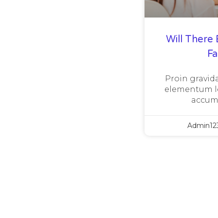
Will There 
F
Proin gravida
elementum le
accum
Admin12