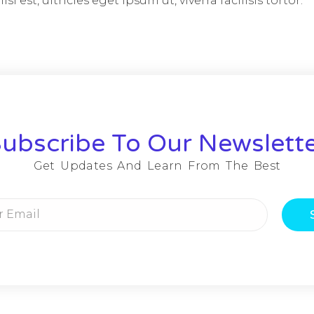
si est, ultricies eget ipsum ut, viverra facilisis tortor.
ubscribe To Our Newslett
Get Updates And Learn From The Best