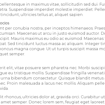
ellentesque in maximus vitae, sollicitudin sed dui. Fu
tra. Suspendisse imperdiet molestie imperdiet. Pell
ncidunt, ultricies tellus at, aliquet sapien.
socios
ent per conubia nostra, per inceptos himenaeos. Praes
umsan. Maecenas ut arcu in justo euismod auctor. Don
suscipit. Mauris maximus eu odio ac euismod. Maecenas 
pat. Sed tincidunt luctus massa ac aliquam. Integer ti
honcus magna congue. Ut ut turpis suscipit massa mol
liquet semper.
 elit, vitae posuere sem pharetra nec. Morbi suscipit 
ue eu tristique mollis. Suspendisse fringilla venenati
 urna bibendum consectetur. Quisque blandit metus a
c. Proin malesuada a lacus nec mollis. Aliquam pell
vida.
t rhoncus, ultricies dolor at, gravida orci. Curabitur ut 
sit amet semper. Donec lorem sem, feugiat eget laoree