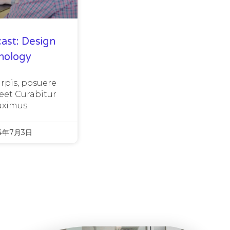
ast: Design
nology
urpis, posuere
eet Curabitur
ximus.
4年7月3日